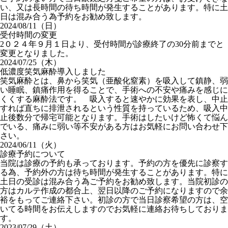
い、又は長時間の待ち時間が発生することがあります。特に土
日は混み合う為予約をお勧め致します。
2024/08/11（日）
受付時間の変更
2０２４年９月１日より、受付時間が診療終了の30分前までと
変更となりました。
2024/07/25（木）
低濃度笑気麻酔導入しました
笑気麻酔とは、鼻から笑気（亜酸化窒素）を吸入して鎮静、弱
い睡眠、鎮痛作用を得ることで、手術への不安や痛みを感じに
くくする麻酔法です。 吸入すると速やかに効果を表し、中止
すれば直ちに排泄されるという性質を持っているため、吸入中
止後数分で帰宅可能となります。手術はしたいけど怖くて悩ん
でいる、痛みに弱い等不安がある方はお気軽にお問い合わせ下
さい。
2024/06/11（火）
診療予約について
当院は診療の予約も承っております。予約の方を優先に診察す
る為、予約外の方は待ち時間が発生することがあります。特に
土日の受診は混み合う為ご予約をお勧め致します。当院初診の
方はカルテ作成の都合上、翌日以降のご予約になりますので余
裕をもってご連絡下さい。初診の方で当日診察希望の方は、空
いてる時間をお伝えしますのでお気軽に連絡お待ちしておりま
す。
2023/07/29（土）