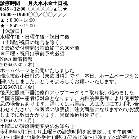
診療時間
月
火
水
木
金
土
日
祝
8:45～12:00
〇
〇
〇
〇
〇
▲
〇
★
16:00～19:00
〇
〇
／
〇
〇
／
／
／
▲：8:30～14:00
★：8:45～12:00
【休診日】
水曜午後・日曜午後・祝日午後
（土曜が祝日の場合を除く）
※最終受付時間は診療終了の30分前
※日曜・祝日は事前予約必須
News
新着情報
2026/07/30（木）
ホームページを公開いたしました
瑞浪市西小田町の【東濃眼科】です。本日、ホームページを公
開いたしました。どうぞよろしくお願いいたします。
2026/07/10（金）
後天性眼瞼下垂治療剤アップニークミニ取り扱い始めました
当院通院中患者様対象となります。内科的疾患等により使用禁
忌の場合もあります。詳しくはお電話、又は窓口にてお問い合
わせください。※医師の診察後、注文商品になりますのでお渡
しまでに数日かかります。※保険適用外です。
2026/02/23（月）
土曜日の診療時間変更のお知らせ
令和8年5月1日より土曜日の診療時間を変更致します午前8時
30〜14時まで(最終受付13時30)▽※15時〜17時までの診療がな