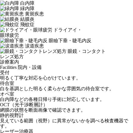
白内障
緑内障
黄斑疾患
結膜炎
飛蚊症
ドライアイ・
眼球疲労
眼瞼下垂・睫毛内反
涙道疾患
眼鏡・コンタクト
レンズ処方
診療案内
Facilities
院内・設備
受付
明るく丁寧な対応を心がけています。
待合室
白を基調とした明るく柔らかな雰囲気の待合室です。
オペ室
白内障などの各種日帰り手術に対応しています。
OCT（光干渉断層計）
網膜の状態を断面画像で確認できます。
静的視野計
見えている範囲（視野）に異常がないかを調べる検査機器で
す。
レーザー治療器