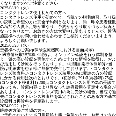
くなりますのでご注意ください
2025/08/19（火）
コンタクトレンズ使用初めての方へ
コンタクトレンズ使用が初めてで、当院での脱着練習、取り扱
い説明ご希望の方は完全予約制となります。尚、昨今患者様数
の増加や人員不足等が重なり、予約がかなり取りづらい状況と
なっております。お急ぎの方は大変申し訳ありませんが、近隣
施設様へのお問い合わせもあわせてご検討くださいますよう、
よろしくお願い致します。
2025/05/28（水）
患者様へのご案内(保険医療機関における書面掲示)
<医療情報取得加算>当院は、オンライン確認を行う体制を整
え、質の高い診療を実施するために十分な情報を取得し、およ
び活用して診療を行っております。<明細書発行体制加算>当
院は明細書を患者様に無償で交付しております。<コンタクト
レンズ検査料1>コンタクトレンズ装用の為に受診の方の診療
にかかる費用は次のとおりです。(初診料) 291点(再診料) 75点
(コンタクト検査料1) 200点コンタクトレンズ装用の為の受診で
あっても、診療内容により異なった診療費用を算定する場合が
あります。コンタクトレンズ装用の為に受診の場合、当院で過
去にコンタクトレンズ検査料を算定されたことのある方の基本
診療料は再診料を算定致します。
2024/09/22（日）
眼鏡処方箋ご希望の方へ
ご予約のない方で当日眼鏡処方箋ご希望の方は、お受けできな