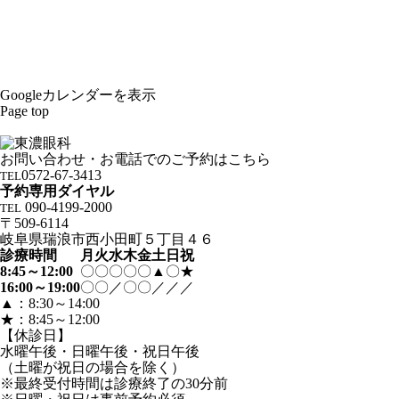
Googleカレンダーを表示
Page top
お問い合わせ・お電話でのご予約はこちら
0572-67-3413
TEL
予約専用ダイヤル
090-4199-2000
TEL
〒509-6114
岐阜県瑞浪市西小田町５丁目４６
診療時間
月
火
水
木
金
土
日
祝
8:45～12:00
〇
〇
〇
〇
〇
▲
〇
★
16:00～19:00
〇
〇
／
〇
〇
／
／
／
▲：8:30～14:00
★：8:45～12:00
【休診日】
水曜午後・日曜午後・祝日午後
（土曜が祝日の場合を除く）
※最終受付時間は診療終了の30分前