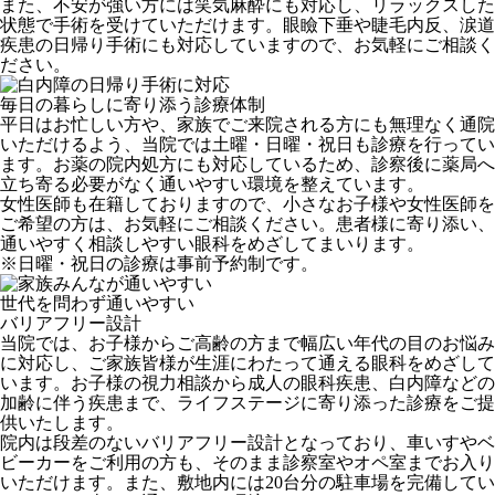
また、不安が強い方には笑気麻酔にも対応し、リラックスした
状態で手術を受けていただけます。眼瞼下垂や睫毛内反、涙道
疾患の日帰り手術にも対応していますので、お気軽にご相談く
ださい。
毎日の暮らしに寄り添う診療体制
平日はお忙しい方や、家族でご来院される方にも無理なく通院
いただけるよう、当院では土曜・日曜・祝日も診療を行ってい
ます。お薬の院内処方にも対応しているため、診察後に薬局へ
立ち寄る必要がなく通いやすい環境を整えています。
女性医師も在籍しておりますので、小さなお子様や女性医師を
ご希望の方は、お気軽にご相談ください。患者様に寄り添い、
通いやすく相談しやすい眼科をめざしてまいります。
※日曜・祝日の診療は事前予約制です。
世代を問わず通いやすい
バリアフリー設計
当院では、お子様からご高齢の方まで幅広い年代の目のお悩み
に対応し、ご家族皆様が生涯にわたって通える眼科をめざして
います。お子様の視力相談から成人の眼科疾患、白内障などの
加齢に伴う疾患まで、ライフステージに寄り添った診療をご提
供いたします。
院内は段差のないバリアフリー設計となっており、車いすやベ
ビーカーをご利用の方も、そのまま診察室やオペ室までお入り
いただけます。また、敷地内には20台分の駐車場を完備してい