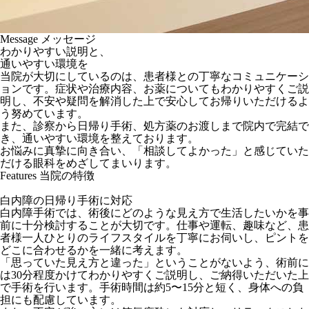
Message
メッセージ
わかりやすい説明と、
通いやすい環境を
当院が大切にしているのは、患者様との丁寧なコミュニケーシ
ョンです。症状や治療内容、お薬についてもわかりやすくご説
明し、不安や疑問を解消した上で安心してお帰りいただけるよ
う努めています。
また、診察から日帰り手術、処方薬のお渡しまで院内で完結で
き、通いやすい環境を整えております。
お悩みに真摯に向き合い、「相談してよかった」と感じていた
だける眼科をめざしてまいります。
Features
当院の特徴
白内障の日帰り手術に対応
白内障手術では、術後にどのような見え方で生活したいかを事
前に十分検討することが大切です。仕事や運転、趣味など、患
者様一人ひとりのライフスタイルを丁寧にお伺いし、ピントを
どこに合わせるかを一緒に考えます。
「思っていた見え方と違った」ということがないよう、術前に
は30分程度かけてわかりやすくご説明し、ご納得いただいた上
で手術を行います。手術時間は約5〜15分と短く、身体への負
担にも配慮しています。